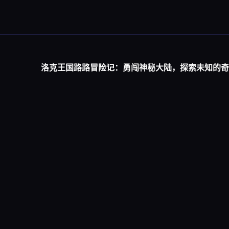
洛克王国路路冒险记：勇闯神秘大陆，探索未知的奇