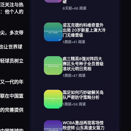
破
泛关注与热
6天前
•
46
阅读
：他个人的
诺瓦克德约科维奇意外
出局 20岁新星上演大冷
尖，多次带
门无缘晋级
1周前
•
41
阅读
也让世界球
疯三精英8强对阵四大
轻球员树立
赛区头号种子全员晋级
准状元明日亮相
1周前
•
47
阅读
又一代的年
国足如何巧妙破解关岛
联在中国篮
队严密防守策略分析
1周前
•
56
阅读
的完善提供
WCBA激战再现客场惊
险逆转 山东高速女篮力