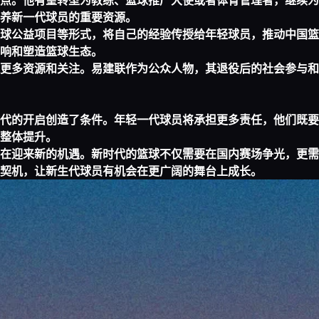
点。他有望转型为教练、篮球推广大使或者体育管理者，继续为
养新一代球员的重要资源。
球公益项目等形式，将自己的经验传授给年轻球员，推动中国篮
响和塑造篮球生态。
更多资源和关注。易建联作为公众人物，其退役后的社会参与和
代的开启创造了条件。年轻一代球员将承担更多责任，他们既要
整体提升。
在迎来新的机遇。新时代的篮球不仅需要在国内赛场争光，更需
契机，让新生代球员有机会在更广阔的舞台上成长。