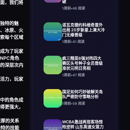
破
面，我们将
1周前
•
46
阅读
独特的魅
诺瓦克德约科维奇意外
、冰原、火
出局 20岁新星上演大冷
门无缘晋级
索每个区域
1周前
•
41
阅读
成为了玩家
NPC角色
疯三精英8强对阵四大
赛区头号种子全员晋级
的深层次内
准状元明日亮相
1周前
•
47
阅读
活力，玩家
国足如何巧妙破解关岛
队严密防守策略分析
中的角色成
1周前
•
56
阅读
得更强大，
深厚的关系
WCBA激战再现客场惊
险逆转 山东高速女篮力
独特的技能