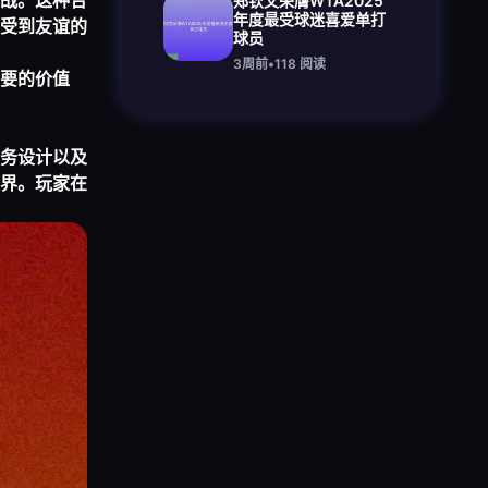
战。这种合
郑钦文荣膺WTA2025
年度最受球迷喜爱单打
受到友谊的
球员
3周前
•
118
阅读
要的价值
务设计以及
界。玩家在