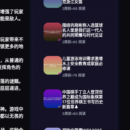
克浙江女篮
2周前
•
68
阅读
增强了玩家
能是敌人。
围绕巩晓彬称入选篮球
名人堂是我们这一代人
的共同荣耀与时代见证
玩家带来不
2周前
•
85
阅读
锁更多的地
儿童游泳培训需求激增
，从普通的
水上安全教育成家庭必
发挥角色的
修课
2周前
•
79
阅读
落的谜题。
层层递进，
中国棋手丁立人登顶世
界之巅成为国际象棋第
17位世界棋王书写历史
新篇章♟️
神。游戏中
3周前
•
80
阅读
都以无畏的