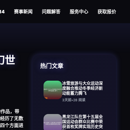
14
赛事新闻
问题解答
服务中心
获取报价
幻世
热门文章
冰雪旅游与大众运动深
度融合推动冬季经济新
动能蓄力腾飞
3天前
•
28
阅读
的作品，带
黑龙江队在第十五届全
经历了无数
国运动会群众比赛中荣
四个方面进
获首枚奖牌实现历史突