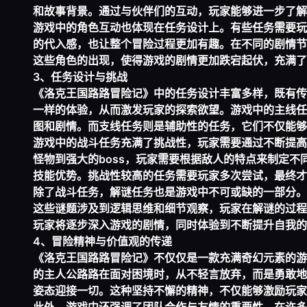
和故事背景。通过与伙伴们的互动，玩家能够进一步了解
游戏中的角色互动也体现在任务设计上。有些任务需要玩
的代入感，也让整个冒险过程更加有趣。在不同的剧情节
这些角色的出现，使得游戏的剧情更加跌宕起伏，充满了
3、任务设计与挑战
《洛克王国路路冒险记》中的任务设计丰富多样，既有传
一样的体验，从而激发玩家的探索欲望。游戏中的主线任
图和剧情。而支线任务则是辅助性的任务，它们不仅能够
游戏中的战斗任务充满了挑战性，玩家需要通过不断提高
怪物到强大的boss，玩家需要根据敌人的特点来制定
技能优势。挑战性较高的任务需要玩家多次尝试，最终才
除了战斗任务，解谜任务也是游戏中不可或缺的一部分。
这些谜题涉及到逻辑思维和细节观察，玩家在解谜的过程
玩家将逐步深入游戏的剧情，同时体验到不断提升自我的
4、冒险精神与价值观的传递
《洛克王国路路冒险记》不仅仅是一款充满奇幻元素的游
的主人公路路在面对困境时，从不轻言放弃，而是勇敢地
姿态迎接一切。这种坚持不懈的精神，不仅能够激励玩家