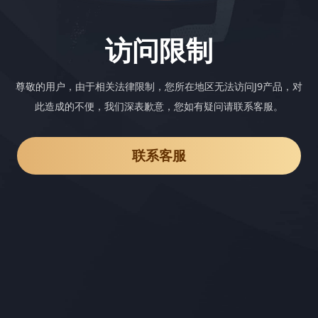
访问限制
尊敬的用户，由于相关法律限制，您所在地区无法访问J9产品，对
此造成的不便，我们深表歉意，您如有疑问请联系客服。
联系客服