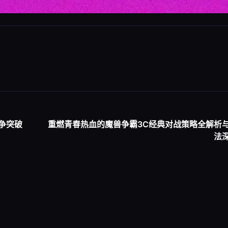
争突破
重燃青春热血的魔兽争霸3C经典对战策略全解析
法