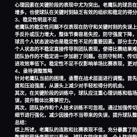
心理因素在关键阶段的表现中尤为突出。老鹰队的球员在
增多，也使球队在关键时刻缺乏有效的组织和稳定的得分
3、稳定性明显不足
老鹰队的稳定性问题不仅表现在防守和关键时刻的失误上
手反扑或压力增大，整体节奏容易失控，防守强度下降，
球员个人状态波动也是稳定性不足的重要因素。部分主力
个人状态的不稳定直接传导到团队表现，使得比赛结果难
团队协作的不稳定进一步加剧了问题。在防守轮转、传切
进攻效率低下。稳定性不足不仅影响单场比赛表现，更对
4、亟待调整策略
针对老鹰队当前的困境，亟需在战术层面进行调整。首先
度和压迫强度，从源头上减少对手轻松得分的机会。
其次，在关键阶段的训练中，球队应注重心理训练和临场
误，提升整体比赛掌控力。
再次，团队协作和个人技术训练不可忽视。通过加强传切
细节进行强化，减少因操作不当带来的失误，提升球队整
总结：
综上所述，老鹰队的连败和比赛表现不佳，充分暴露了防