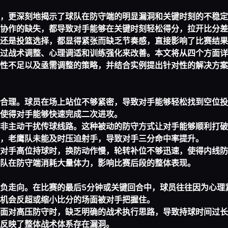
，更深刻地揭示了球队在防守端的明显漏洞和关键时刻的不稳定
协作的缺失，都导致对手能够在关键时刻轻松得分，拉开比分差
还是投篮选择，都显得紧张而缺乏节奏感，直接影响了比赛结果
过战术调整、心理调适和训练强化来改善。本文将从四个方面详
性不足以及亟需调整的策略，并结合实例提出针对性的解决方案
合理。球员在场上站位不够紧密，导致对手能够轻松找到空位投
使得对手能够快速完成二次进攻。
非主动干扰传球线路。这种被动的防守方式让对手能够顺利打破
，老鹰队未能及时压迫射手，导致对手三分命中率提升。
对手高位持球时，换防动作慢，轮转补位不够迅速，使得内线防
队在防守端消耗大量体力，影响比赛后段的整体表现。
负走向。在比赛的最后5分钟或关键回合中，球员往往因为心理
机会反超或缩小比分的场面被对手把握住。
面对高压防守时，缺乏明确的战术执行思路，导致持球时间过长
反映了整体战术体系存在漏洞。