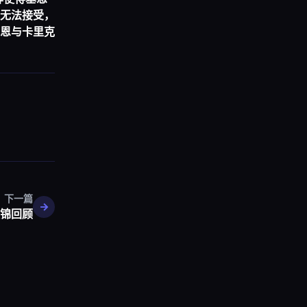
无法接受，
恩与卡里克
下一篇
锦回顾