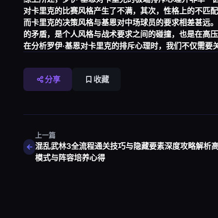
对卡里克的比赛风格产生了不满，其次，性格上的不匹配
而卡里克的决策风格与基恩对中场球员的要求相差甚远。
的矛盾，是个人风格与战术要求之间的碰撞，也是在高压
在分析罗伊·基恩对卡里克的排斥心理时，我们不仅需要
分享
收藏
上一篇
混乱武林3全流程通关技巧与隐藏要素深度攻略解析
模式与阵容培养心得