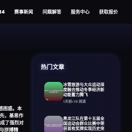
14
赛事新闻
问题解答
服务中心
获取报价
热门文章
冰雪旅游与大众运动深
度融合推动冬季经济新
动能蓄力腾飞
1天前
•
19
阅读
感困惑。本
先，基恩作
黑龙江队在第十五届全
成了强烈对
国运动会群众比赛中荣
获首枚奖牌实现历史突
与拼搏精