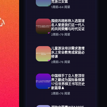
克浙江女篮
1周前
•
64
阅读
围绕巩晓彬称入选篮球
名人堂是我们这一代人
的共同荣耀与时代见证
2周前
•
79
阅读
儿童游泳培训需求激增
水上安全教育成家庭必
修课
2周前
•
76
阅读
中国棋手丁立人登顶世
界之巅成为国际象棋第
17位世界棋王书写历史
新篇章♟️
2周前
•
76
阅读