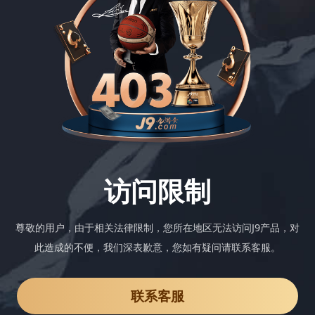
访问限制
尊敬的用户，由于相关法律限制，您所在地区无法访问J9产品，对
此造成的不便，我们深表歉意，您如有疑问请联系客服。
联系客服