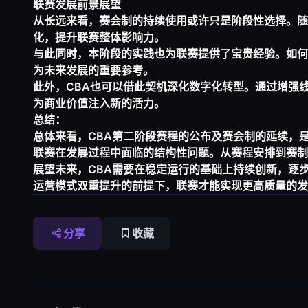
联赛发展前景展望
从长远来看，赛会制的持续使用或许只是阶段性选择。随
化，提升联赛整体影响力。
与此同时，本阶段的实践也为联赛提供了宝贵经验。如何
为未来发展的重要参考。
此外，CBA也可以借此契机深化数字化转型。通过增强
为商业价值注入新的活力。
总结：
总体来看，CBA第二阶段赛程的公布及赛会制的延续，
联赛在发展过程中面临的结构性问题。从赛程安排到赛制
展望未来，CBA需要在稳定运行的基础上持续创新，逐
运营模式双重提升的前提下，联赛才能实现更高质量的发
分享
收藏