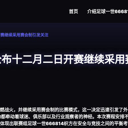
首页
介绍
足球一世6668
开赛继续采用赛会制引发关注
公布十二月二日开赛继续采用
日重燃战火，并继续采用赛会制的比赛模式，这一决定迅速引发了
动都牵动着球迷、俱乐部以及行业观察者的神经。本次赛程安排
体现出联赛组
足球一世666814
织方在安全与竞技之间的平衡考