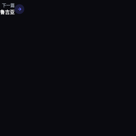
下一篇
格鲁吉亚