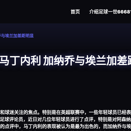
首页
介绍
足球一世6668
乔与埃兰加差距明显
马丁内利 加纳乔与埃兰加差
和球迷关注的焦点。特别是在英超联赛中，一些年轻球员已经表
足球评论员，近日对几位年轻球员进行了点评，特别是对阿森纳
的点评中，马丁内利的表现被认为是最为出色的，而加纳乔与埃