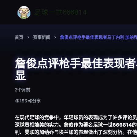
首页
赛事新闻
詹俊点评枪手最佳表现者马丁内利 加纳
詹俊点评枪手最佳表现者
显
2个月前
155
分享
在现代足球的竞争中，年轻球员的表现成为了许多评论员
深球员相媲美的实力。詹俊作为著名
足球一世666814
的
利、曼联的加纳乔与埃兰加的表现做出了深刻分析。在他