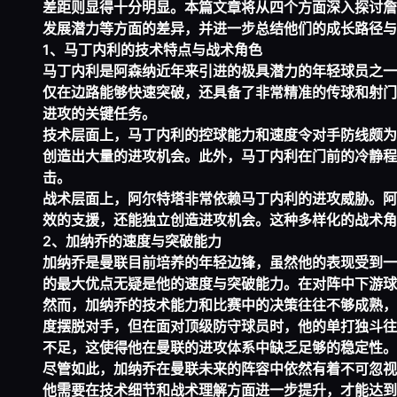
差距则显得十分明显。本篇文章将从四个方面深入探讨詹
发展潜力等方面的差异，并进一步总结他们的成长路径与
1、马丁内利的技术特点与战术角色
马丁内利是阿森纳近年来引进的极具潜力的年轻球员之一
仅在边路能够快速突破，还具备了非常精准的传球和射门
进攻的关键任务。
技术层面上，马丁内利的控球能力和速度令对手防线颇为
创造出大量的进攻机会。此外，马丁内利在门前的冷静程
击。
战术层面上，阿尔特塔非常依赖马丁内利的进攻威胁。阿
效的支援，还能独立创造进攻机会。这种多样化的战术角
2、加纳乔的速度与突破能力
加纳乔是曼联目前培养的年轻边锋，虽然他的表现受到一
的最大优点无疑是他的速度与突破能力。在对阵中下游球
然而，加纳乔的技术能力和比赛中的决策往往不够成熟，
度摆脱对手，但在面对顶级防守球员时，他的单打独斗往
不足，这使得他在曼联的进攻体系中缺乏足够的稳定性。
尽管如此，加纳乔在曼联未来的阵容中依然有着不可忽视
他需要在技术细节和战术理解方面进一步提升，才能达到