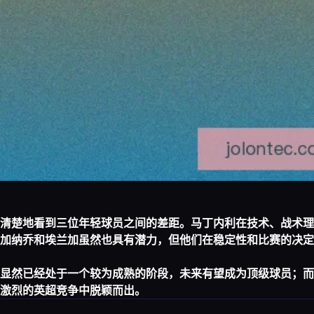
清楚地看到三位年轻球员之间的差距。马丁内利在技术、战术理
加纳乔和埃兰加虽然也具有潜力，但他们在稳定性和比赛的决定
显然已经处于一个较为成熟的阶段，未来有望成为顶级球员；而
激烈的英超竞争中脱颖而出。