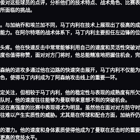
俊对这些球员的点评，分析他们的技术特点、战术角色、比赛表
所面临的挑战。
。与加纳乔和埃兰加不同，马丁内利在技术上展现出了极高的成
能力。在阿尔特塔的战术体系下，马丁内利主要担任左边锋的位
头疼。他在快速反击中常常能够利用自己的速度和灵活性突破对
度也值得称赞，面对对方门将时，他总能精准地把握住机会，完
森纳的进攻多通过他在边路的快速突击展开，马丁内利不仅能为
色，使得马丁内利成为了阿森纳攻击线上的重要一环。
定关注，但相较于马丁内利，他的稳定性与表现的成熟度有所欠
队时，他的速度往往能够为曼联带来意想不到的突破机会。
这在高强度的比赛中表现得尤为明显。虽然他在面对对方防守时
往难以产生实质性的威胁。尤其是在传球和配合方面，加纳乔仍
的潜力。他的速度和身体素质使得他成为了曼联在反击时的重要
更高的竞技水平。