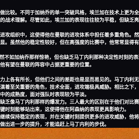
做比较。不同于加纳乔的单一突破风格，埃兰加在技术上更为全
的战术理解。尽管如此，埃兰加的表现往往较为平稳，但缺乏亮
进攻组织中，这使得他在曼联的进攻体系中担任着多重角色。然
显。虽然他的稳定性较好，但在高强度的比赛中，他常常显得有
虽然不如加纳乔那样惊艳，但也缺乏马丁内利那种决定性时刻的表
他有望在曼联的阵容中占据更重要的位置。
力上各有所长，但他们之间的差距也是显而易见的。马丁内利无
演着至关重要的角色，技术全面，进攻端极具威胁。相比之下，
中的成熟度，面对强队时表现较为平淡。
缺乏像马丁内利那样的爆发力。三人最大的区别在于他们对比赛
键时刻能够站出来，这使得他在阿森纳的表现更具影响力。
继续保持稳定的表现，并在关键时刻提供更多的进攻威胁，他将
做出进一步的提升，才能追赶上马丁内利的步伐。