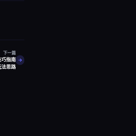
下一篇
技巧指南
玩法思路