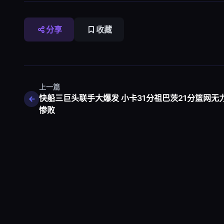
分享
收藏
上一篇
快船三巨头联手大爆发 小卡31分祖巴茨21分篮网无
惨败