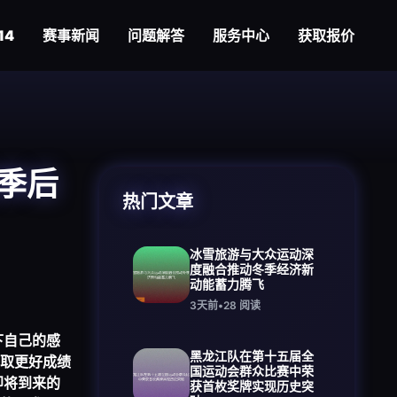
14
赛事新闻
问题解答
服务中心
获取报价
季后
热门文章
冰雪旅游与大众运动深
度融合推动冬季经济新
动能蓄力腾飞
3天前
•
28
阅读
下自己的感
黑龙江队在第十五届全
取更好成绩
国运动会群众比赛中荣
即将到来的
获首枚奖牌实现历史突