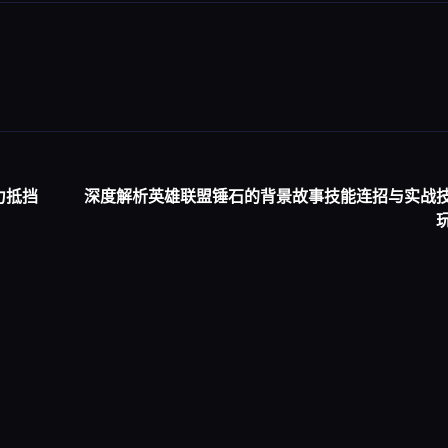
力抵挡
深度解析英雄联盟锤石的背景故事技能连招与实战