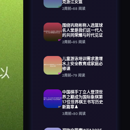
克浙江女篮
2周前
•
68
阅读
围绕巩晓彬称入选篮球
名人堂是我们这一代人
的共同荣耀与时代见证
2周前
•
85
阅读
儿童游泳培训需求激增
水上安全教育成家庭必
修课
2周前
•
79
阅读
中国棋手丁立人登顶世
界之巅成为国际象棋第
17位世界棋王书写历史
新篇章♟️
3周前
•
80
阅读