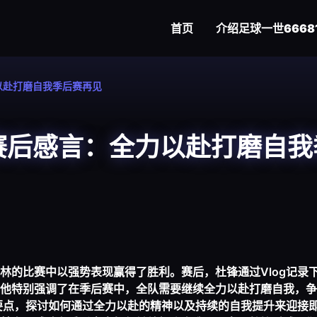
首页
介绍
足球一世6668
以赴打磨自我季后赛再见
林赛后感言：全力以赴打磨自我
林的比赛中以强势表现赢得了胜利。赛后，杜锋通过Vlog记录
他特别强调了在季后赛中，全队需要继续全力以赴打磨自我，争
的要点，探讨如何通过全力以赴的精神以及持续的自我提升来迎接