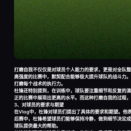
打磨自我不仅仅是对球员个人能力的要求，更是对全队整
高强度的比赛中，默契配合能够极大提升球队的战斗力。
打磨每个战术的执行力。
杜锋还特别提到，在训练中，球队要注重细节和反复的演
正的比赛中展现出更高的水平。而这种打磨自我的过程，
3、对球员的要求与期望
在Vlog中，杜锋对球员们提出了具体的要求和期望。
后赛中，杜锋希望球员们能够保持冷静，做到细节决定成
球队提供最大的帮助。