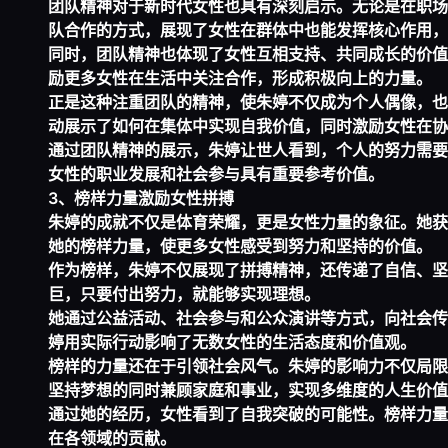
团队精神对于新时代女性也具有深刻启示。无论是在职场
队合作的方式，展现了女性在群体中也能发挥核心作用，
同时，团队精神也体现了女性互相支持、共同成长的价值
励更多女性在生活中关注合作，形成积极向上的力量。
正是这种注重团队的精神，使朱婷不仅成为个人偶像，也
动展示了如何在集体中实现自我价值，同时激励女性在协
通过团队精神的展示，朱婷让世人看到，个人的努力需要
女性的职业发展和社会参与具有重要参考价值。
3、榜样力量激励女性拼搏
朱婷的成就不仅是体育荣耀，更是女性力量的象征。她获
她的榜样力量，使更多女性感受到努力和坚持的价值。
作为榜样，朱婷不仅展现了拼搏精神，还传递了自信、坚
巨，只要付出努力，就能够实现理想。
她通过公益活动、社会参与和公众演讲等方式，向社会传
婷用实际行动影响了无数女性的生活态度和价值观。
榜样的力量还在于引领社会风气。朱婷的影响力不仅局限
坚持梦想的同时兼顾家庭和事业，实现多维度的人生价值
通过她的经历，女性看到了自我突破的可能性。榜样力量
在各领域的贡献。