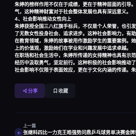
朱婷的榜样作用不仅在于成绩，更在于精神层面的引导。
气，这种精神财富对于社会整体发展也具有深远意义。
4、社会影响推动女性向上
朱婷获授全国三八红旗手标兵，不仅是个人荣誉，也引发
了无数女性投身社会、追求进步。这种社会影响力，有助
在教育领域，朱婷的故事被用作激励学生的重要案例。她
上的价值观，激励她们在学业和兴趣发展中追求卓越。
在职场和社会生活中，朱婷所传递的女排精神也具有示范
经历中汲取勇气，坚定前行。这种积极的社会影响推动了
社会影响不仅限于表面效应，更在于文化内涵的传递。朱
分享
收藏
上一篇
张继科四比一力克王皓强势问鼎乒乓球男单决赛金牌