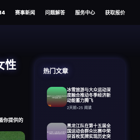
14
赛事新闻
问题解答
服务中心
获取报价
女性
热门文章
冰雪旅游与大众运动深
度融合推动冬季经济新
动能蓄力腾飞
2天前
•
25
阅读
循你提供的
黑龙江队在第十五届全
国运动会群众比赛中荣
获首枚奖牌实现历史突