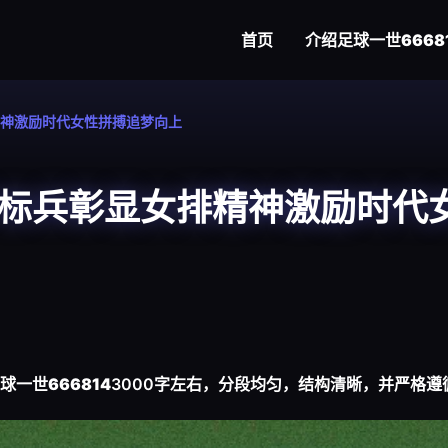
首页
介绍
足球一世6668
神激励时代女性拼搏追梦向上
标兵彰显女排精神激励时代
球一世666814
3000字左右，分段均匀，结构清晰，并严格遵