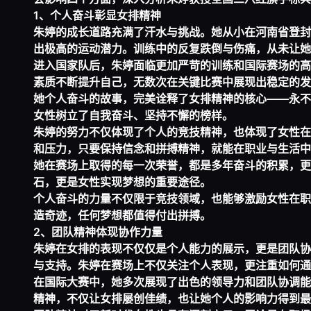
1、个人奋斗彰显女排精神
朱婷的成长道路充满了汗水与挑战。她从小在河南省登封
出极高的运动潜力。训练中的反复跌倒与伤痛，从未让她
进入国家队后，朱婷面临更加严苛的训练和国际赛场的高
素质不断提升自己，无数次在关键比赛中展现出稳定的发
她个人奋斗的故事，完美诠释了女排精神的核心——永不
女性树立了自我奋斗、坚持不懈的榜样。
朱婷的努力不仅体现了个人的竞技精神，也体现了女性在
和压力，只要保持信念和拼搏精神，就能在职业与生活中
她在赛场上取得的每一次荣誉，都是多年奋斗的积累，更
石，更是女性实现梦想的重要途径。
个人奋斗的力量不仅限于竞技领域，也能够激励女性在职
造奇迹，任何梦想都值得付出拼搏。
2、团队精神体现协作力量
朱婷在女排的表现不仅仅是个人能力的展示，更是团队协
与支持。朱婷在赛场上不仅关注个人表现，更注重如何通
在国际大赛中，她多次展现了出色的领导力和团队协调能
精神，不仅让女排屡创佳绩，也让她个人的影响力得到最