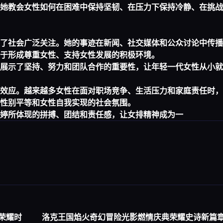
她教会女性如何在困难中保持坚韧、在压力下保持冷静、在挑战
了社会广泛关注。她的事迹在新闻、社交媒体和公众讨论中传播
于形成尊重女性、支持女性发展的积极环境。
展示了坚持、努力和团队合作的重要性，让年轻一代女性从小就
效应。越来越多女性在面对职场竞争、生活压力和家庭责任时，
性别平等和女性自我实现的社会氛围。
婷所体现的拼搏、团结和责任感，让女排精神成为一
荣耀时
洛克王国焰火奇幻冒险光影燃情庆典荣耀史诗新篇