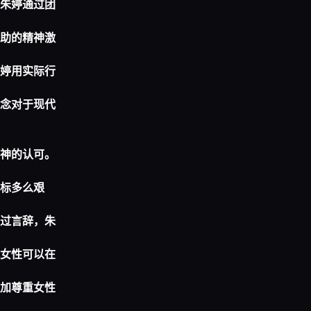
朱婷通过团
助的精神激
婷用实际行
念对于现代
神的认可。
标多么艰
过言辞，朱
女性可以在
加尊重女性