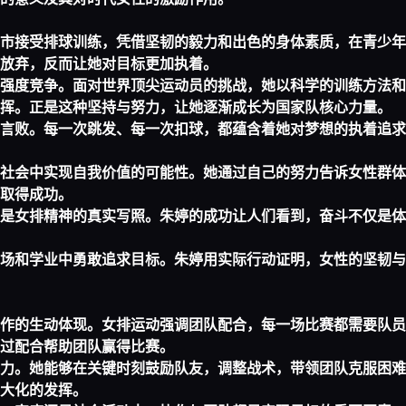
市接受排球训练，凭借坚韧的毅力和出色的身体素质，在青少年
放弃，反而让她对目标更加执着。
强度竞争。面对世界顶尖运动员的挑战，她以科学的训练方法和
挥。正是这种坚持与努力，让她逐渐成长为国家队核心力量。
言败。每一次跳发、每一次扣球，都蕴含着她对梦想的执着追求
社会中实现自我价值的可能性。她通过自己的努力告诉女性群体
取得成功。
是女排精神的真实写照。朱婷的成功让人们看到，奋斗不仅是体
场和学业中勇敢追求目标。朱婷用实际行动证明，女性的坚韧与
作的生动体现。女排运动强调团队配合，每一场比赛都需要队员
过配合帮助团队赢得比赛。
力。她能够在关键时刻鼓励队友，调整战术，带领团队克服困难
大化的发挥。