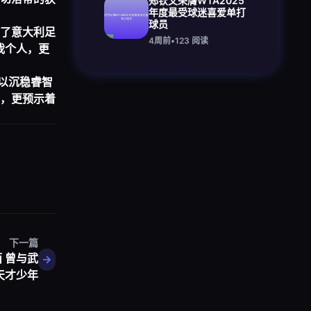
郑钦文荣膺WTA2025
年度最受球迷喜爱单打
球员
了意大利足
4周前
•
123
阅读
我个人，更
格以沉稳睿智
，更预示着
下一篇
 曾与武
天才少年