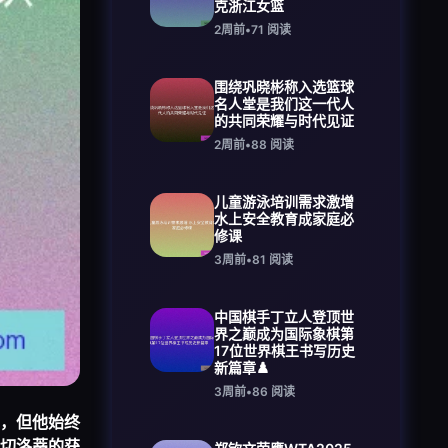
克浙江女篮
2周前
•
71
阅读
围绕巩晓彬称入选篮球
名人堂是我们这一代人
的共同荣耀与时代见证
2周前
•
88
阅读
儿童游泳培训需求激增
水上安全教育成家庭必
修课
3周前
•
81
阅读
中国棋手丁立人登顶世
界之巅成为国际象棋第
17位世界棋王书写历史
新篇章♟️
3周前
•
86
阅读
，但他始终
切洛蒂的获