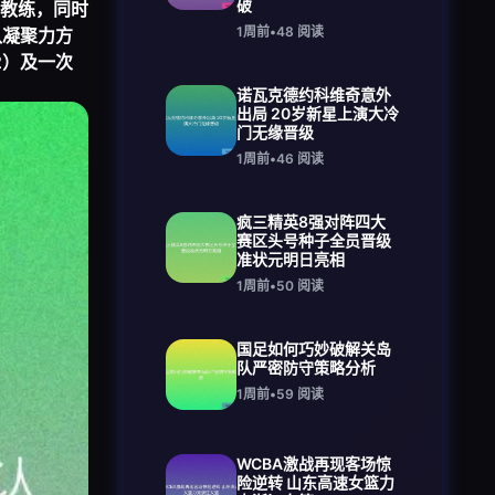
破
教练，同时
1周前
•
48
阅读
队凝聚力方
2）及一次
诺瓦克德约科维奇意外
出局 20岁新星上演大冷
门无缘晋级
1周前
•
46
阅读
疯三精英8强对阵四大
赛区头号种子全员晋级
准状元明日亮相
1周前
•
50
阅读
国足如何巧妙破解关岛
队严密防守策略分析
1周前
•
59
阅读
WCBA激战再现客场惊
险逆转 山东高速女篮力