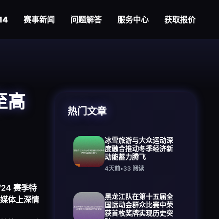
14
赛事新闻
问题解答
服务中心
获取报价
至高
热门文章
冰雪旅游与大众运动深
度融合推动冬季经济新
动能蓄力腾飞
4天前
•
33
阅读
24 赛季特
黑龙江队在第十五届全
媒体上深情
国运动会群众比赛中荣
获首枚奖牌实现历史突