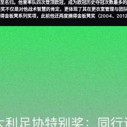
至名归。他曾率队四次登顶欧冠，成为欧冠历史夺冠次数最多的
次获奖不仅是对他战术智慧的肯定，更体现了其在更衣室管理与团
金板凳系列奖项，此前他还两度摘得金板凳奖（2004、201