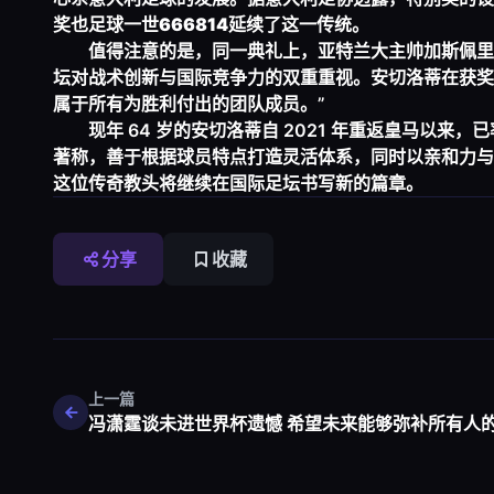
奖也
足球一世666814
延续了这一传统。
值得注意的是，同一典礼上，亚特兰大主帅加斯佩里
坛对战术创新与国际竞争力的双重重视。安切洛蒂在获奖
属于所有为胜利付出的团队成员。”
现年 64 岁的安切洛蒂自 2021 年重返皇马以
著称，善于根据球员特点打造灵活体系，同时以亲和力与
这位传奇教头将继续在国际足坛书写新的篇章。
分享
收藏
上一篇
冯潇霆谈未进世界杯遗憾 希望未来能够弥补所有人