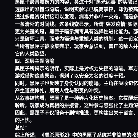
黑匣子最具震撼力的内容，莫过于对“黑光病毒”的实验
透露出的恐慌与隐瞒，说明实验早已脱离掌控，却仍被高
通过多段资料拼接可以发现，病毒并非单一灾难，而是多
一条清晰的时间线。这条线索显示，所谓“突发疫情”实
更为关键的是，黑匣子暗示病毒具有选择性进化能力。部
只是破坏工具，而成为筛选与重塑人类的机制。这一设定
当所有黑匣子被收集完毕，玩家会意识到，真正的敌人并
它的人类欲望。
四、深层主题隐喻
黑匣子所揭示的阴谋，实际上是对权力失控的隐喻。军方
游戏借助这些录音，讽刺了以安全为名的过度干预。
同时，黑匣子也反映了身份认同的崩塌。主角在吸收记忆
产生道德挣扎，展现人性与职责的冲突。
从叙事结构看，黑匣子是一种碎片化历史档案。它提醒玩
聆听，玩家成为真相的拼接者，这种参与感强化了主题深
因此，黑匣子不仅服务于剧情推进，更构建出关于谎言、
的担忧。
总结：
综上所述，《虐杀原形2》中的黑匣子系统并非简单的收