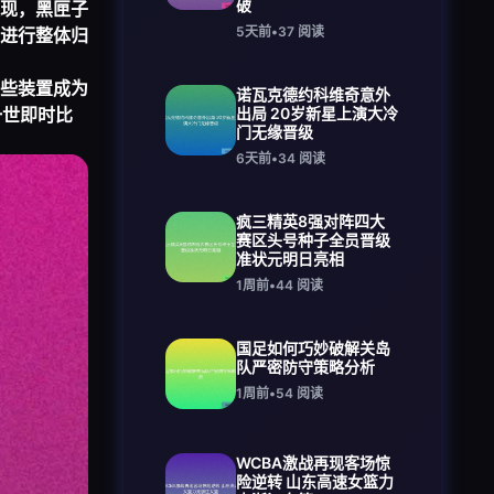
破
现，黑匣子
5天前
•
37
阅读
进行整体归
些装置成为
诺瓦克德约科维奇意外
 一世即时比
出局 20岁新星上演大冷
门无缘晋级
6天前
•
34
阅读
疯三精英8强对阵四大
赛区头号种子全员晋级
准状元明日亮相
1周前
•
44
阅读
国足如何巧妙破解关岛
队严密防守策略分析
1周前
•
54
阅读
WCBA激战再现客场惊
险逆转 山东高速女篮力