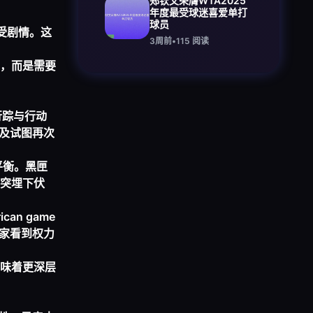
郑钦文荣膺WTA2025
年度最受球迷喜爱单打
球员
动接受剧情。这
3周前
•
115
阅读
，而是需要
]的行踪与行动
及试图再次
有力量平衡。黑匣
突埋下伏
an game
玩家看到权力
味着更深层