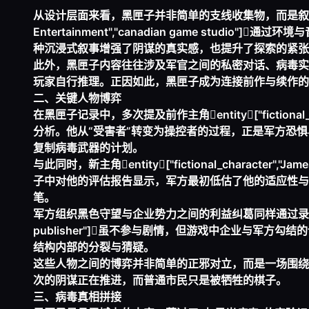
从设计层面来看，黑匣子并非简单的支线收集物，而是叙事结构的重要支点
Entertainment","canadian game stu
种沉浸式叙事增强了阴谋的真实感，也提升了探索的紧张
此外，黑匣子内容往往涉及军官之间的私密对话、病毒实
玩家自行推理。正因如此，黑匣子成为连接前作与续作的
二、关键人物博弈
在黑匣子记录中，多次提及前作主角entity["fictional_charac
分析。他从“受害者”转变为操控者的过程，正是军方恐
复制病毒武器的计划。
与此同时，新主角entity["fictional_character","J
子中对他的评估报告显示，军方最初低估了他的适应性与
笔。
军方组织黑色守望与企业势力之间的利益纠葛同样通过录音浮现。作为发行方
publisher"]虽不参与剧情，但游戏中企业与军
结构内部的分裂与猜疑。
这些人物之间的博弈并非简单的正邪对立，而是一场围绕
次的阴谋正在推进，而普通市民只是被牺牲的棋子。
三、病毒真相拼接