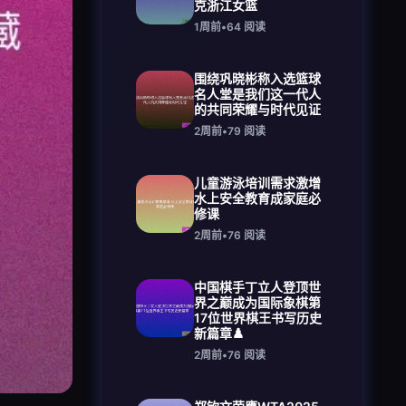
克浙江女篮
1周前
•
64
阅读
围绕巩晓彬称入选篮球
名人堂是我们这一代人
的共同荣耀与时代见证
2周前
•
79
阅读
儿童游泳培训需求激增
水上安全教育成家庭必
修课
2周前
•
76
阅读
中国棋手丁立人登顶世
界之巅成为国际象棋第
17位世界棋王书写历史
新篇章♟️
2周前
•
76
阅读