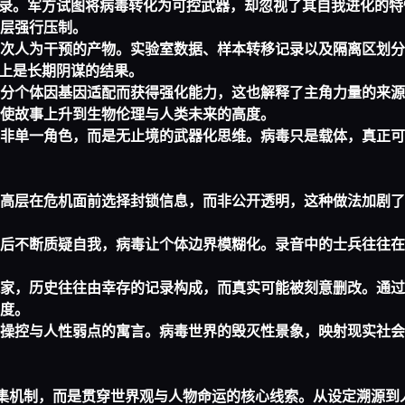
记录。军方试图将病毒转化为可控武器，却忽视了其自我进化的特
层强行压制。
次人为干预的产物。实验室数据、样本转移记录以及隔离区划分
际上是长期阴谋的结果。
分个体因基因适配而获得强化能力，这也解释了主角力量的来源
使故事上升到生物伦理与人类未来的高度。
非单一角色，而是无止境的武器化思维。病毒只是载体，真正可
高层在危机面前选择封锁信息，而非公开透明，这种做法加剧了
后不断质疑自我，病毒让个体边界模糊化。录音中的士兵往往在
家，历史往往由幸存的记录构成，而真实可能被刻意删改。通过
度。
操控与人性弱点的寓言。病毒世界的毁灭性景象，映射现实社会
集机制，而是贯穿世界观与人物命运的核心线索。从设定溯源到