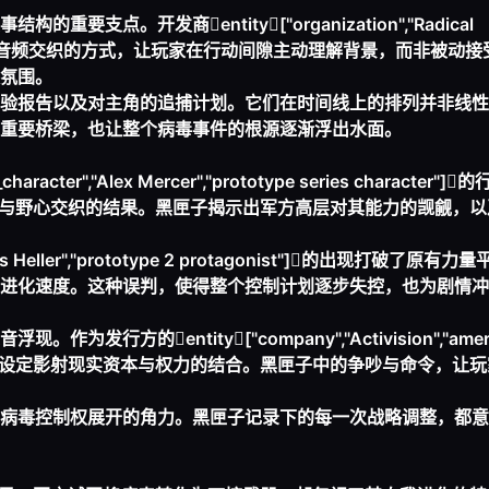
。开发商entity["organization","Radical
dio"]通过环境与音频交织的方式，让玩家在行动间隙主动理解背景，而非被
氛围。
验报告以及对主角的追捕计划。它们在时间线上的排列并非线性
重要桥梁，也让整个病毒事件的根源逐渐浮出水面。
ter","Alex Mercer","prototype series character"
惧与野心交织的结果。黑匣子揭示出军方高层对其能力的觊觎，以
ames Heller","prototype 2 protagonist"]的出现打破了原
进化速度。这种误判，使得整个控制计划逐步失控，也为剧情冲
的entity["company","Activision","americ
方勾结的设定影射现实资本与权力的结合。黑匣子中的争吵与命令，让
病毒控制权展开的角力。黑匣子记录下的每一次战略调整，都意