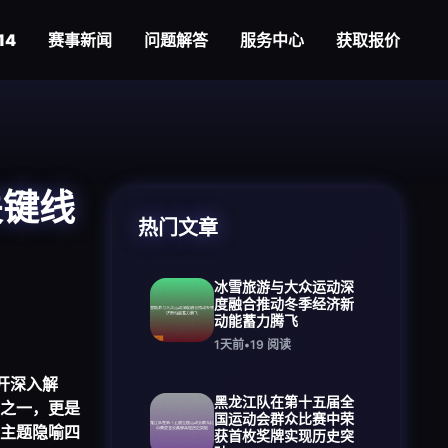
14
赛事新闻
问题解答
服务中心
获取报价
关键线
热门文章
冰雪旅游与大众运动深
度融合推动冬季经济新
动能蓄力腾飞
1天前
•
19
阅读
统展开深入解
黑龙江队在第十五届全
之一，更是
国运动会群众比赛中荣
主题隐喻四
获首枚奖牌实现历史突