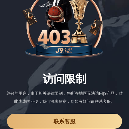
访问限制
尊敬的用户，由于相关法律限制，您所在地区无法访问J9产品，对
此造成的不便，我们深表歉意，您如有疑问请联系客服。
联系客服