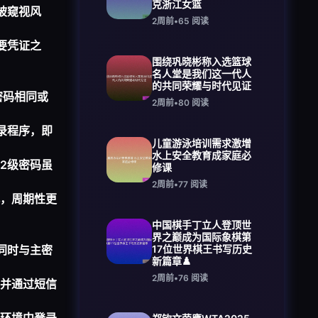
克浙江女篮
被窥视风
2周前
•
65
阅读
要凭证之
围绕巩晓彬称入选篮球
名人堂是我们这一代人
的共同荣耀与时代见证
密码相同或
2周前
•
80
阅读
录程序，即
儿童游泳培训需求激增
水上安全教育成家庭必
2级密码虽
修课
2周前
•
77
阅读
，周期性更
中国棋手丁立人登顶世
界之巅成为国际象棋第
同时与主密
17位世界棋王书写历史
新篇章♟️
2周前
•
76
阅读
并通过短信