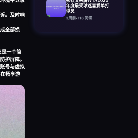
环境中登录
郑钦文荣膺WTA2025
年度最受球迷喜爱单打
球员
诉。及时响
3周前
•
116
阅读
成全部损
仅是一个简
防护屏障。
账号与虚拟
，在畅享游