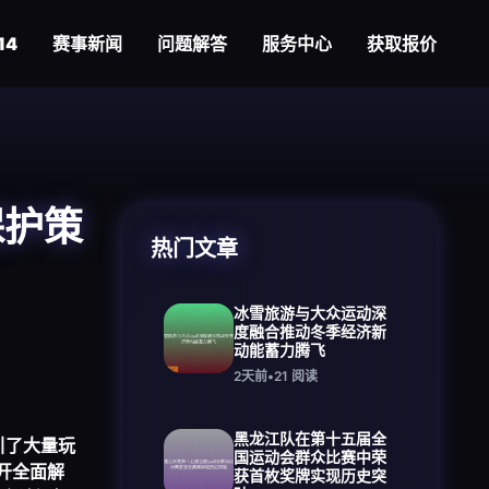
14
赛事新闻
问题解答
服务中心
获取报价
保护策
热门文章
冰雪旅游与大众运动深
度融合推动冬季经济新
动能蓄力腾飞
2天前
•
21
阅读
黑龙江队在第十五届全
，吸引了大量玩
国运动会群众比赛中荣
开全面解
获首枚奖牌实现历史突