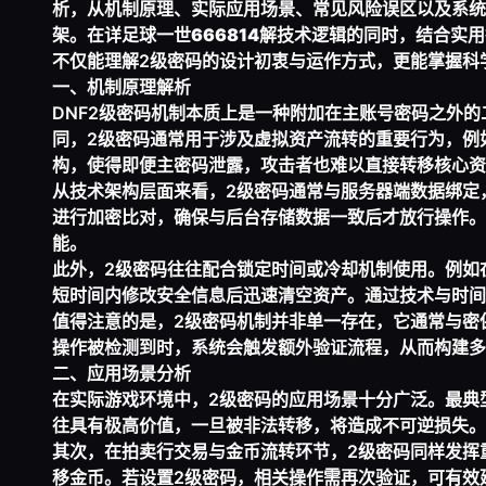
析，从机制原理、实际应用场景、常见风险误区以及系统
架。在详
足球一世666814
解技术逻辑的同时，结合实用
不仅能理解2级密码的设计初衷与运作方式，更能掌握科
一、机制原理解析
DNF2级密码机制本质上是一种附加在主账号密码之外
同，2级密码通常用于涉及虚拟资产流转的重要行为，例
构，使得即便主密码泄露，攻击者也难以直接转移核心资
从技术架构层面来看，2级密码通常与服务器端数据绑定
进行加密比对，确保与后台存储数据一致后才放行操作。
能。
此外，2级密码往往配合锁定时间或冷却机制使用。例如
短时间内修改安全信息后迅速清空资产。通过技术与时间
值得注意的是，2级密码机制并非单一存在，它通常与密
操作被检测到时，系统会触发额外验证流程，从而构建多
二、应用场景分析
在实际游戏环境中，2级密码的应用场景十分广泛。最典
往具有极高价值，一旦被非法转移，将造成不可逆损失。
其次，在拍卖行交易与金币流转环节，2级密码同样发挥
移金币。若设置2级密码，相关操作需再次验证，可有效