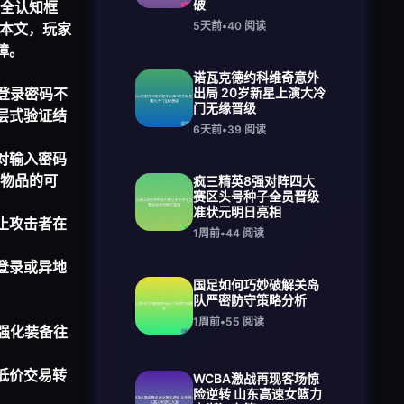
破
全认知框
5天前
•
40
阅读
本文，玩家
障。
诺瓦克德约科维奇意外
登录密码不
出局 20岁新星上演大冷
门无缘晋级
层式验证结
6天前
•
39
阅读
对输入密码
物品的可
疯三精英8强对阵四大
赛区头号种子全员晋级
准状元明日亮相
止攻击者在
1周前
•
44
阅读
登录或异地
国足如何巧妙破解关岛
队严密防守策略分析
1周前
•
55
阅读
强化装备往
低价交易转
WCBA激战再现客场惊
险逆转 山东高速女篮力