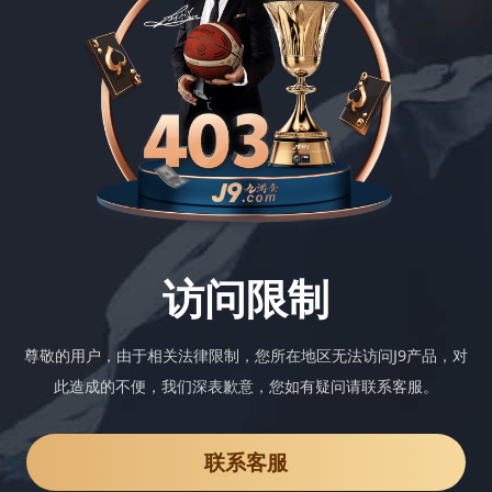
访问限制
尊敬的用户，由于相关法律限制，您所在地区无法访问J9产品，对
此造成的不便，我们深表歉意，您如有疑问请联系客服。
联系客服