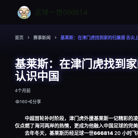
首页
赛事新闻
基莱斯：在津门虎找到家的归属感 舌尖
基莱斯：在津门虎找到家
认识中国
4个月前
160
分享
中超首轮补时阶段，津门虎外援基莱斯一记精彩的凌
仅点燃了海河两岸的热情，更成为他融入中国足球的完美
去年冬天，基莱斯历经
足球一世666814
20 小时