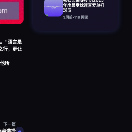
郑钦文荣膺WTA2025
年度最受球迷喜爱单打
球员
3周前
•
118
阅读
。" 语言是
之行，更让
他所
下一篇
阵容选择