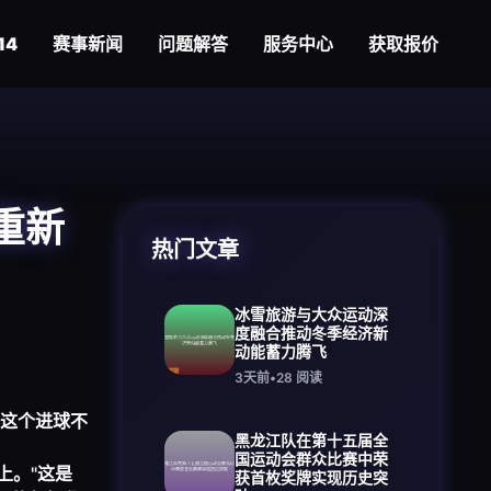
14
赛事新闻
问题解答
服务中心
获取报价
重新
热门文章
冰雪旅游与大众运动深
度融合推动冬季经济新
动能蓄力腾飞
3天前
•
28
阅读
这个进球不
黑龙江队在第十五届全
国运动会群众比赛中荣
上。"这是
获首枚奖牌实现历史突