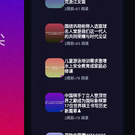
克浙江女篮
2周前
•
67
阅读
围绕巩晓彬称入选篮球
名人堂是我们这一代人
的共同荣耀与时代见证
2周前
•
85
阅读
儿童游泳培训需求激增
水上安全教育成家庭必
修课
2周前
•
79
阅读
中国棋手丁立人登顶世
界之巅成为国际象棋第
17位世界棋王书写历史
新篇章♟️
2周前
•
79
阅读