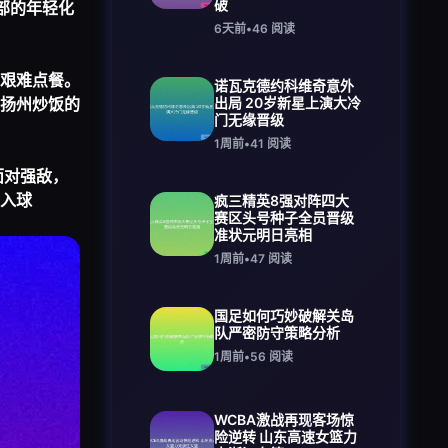
破
部的年轻化
6天前
•
46
阅读
件艰难点餐。
诺瓦克德约科维奇意外
扬州炒饭的
出局 20岁新星上演大冷
门无缘晋级
1周前
•
41
阅读
面对强敌，
入球
疯三精英8强对阵四大
赛区头号种子全员晋级
准状元明日亮相
1周前
•
47
阅读
国足如何巧妙破解关岛
队严密防守策略分析
1周前
•
56
阅读
WCBA激战再现客场惊
险逆转 山东高速女篮力