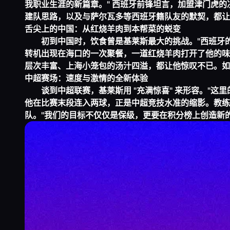
我职业生涯的新篇章。" 西班牙前锋坦言，加盟津门虎
建队思路，以及与萨尔瓦多等西班牙籍队友的默契，都让
舌尖上的中国：从红烧羊肉到本帮菜的蜕变
初到中国时，饮食曾是基莱斯最大的挑战。"西班牙
转机出现在海口的一次聚餐，一道红烧羊肉打开了他的味
层次丰富、上海小笼包的汤汁四溢，都让他惊叹不已。如
中超赛场：速度与激情的全新体验
谈到中超联赛，基莱斯用 "充满惊喜" 来形容。"
他在比赛末段连入两球，正是中超竞技水准的缩影。教练
队。"我们的目标不仅仅是保级，更要在积分榜上创造新的