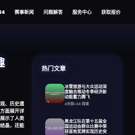
14
赛事新闻
问题解答
服务中心
获取报价
趣
热门文章
冰雪旅游与大众运动深
度融合推动冬季经济新
动能蓄力腾飞
观、历史遗
4天前
•
34
阅读
方面展开详
展示了人类
黑龙江队在第十五届全
结晶，还能
国运动会群众比赛中荣
获首枚奖牌实现历史突