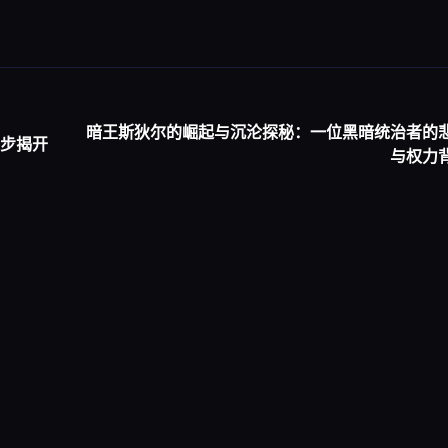
暗王斯狄尔的崛起与沉沦探秘：一位黑暗统治者的
步揭开
与权力