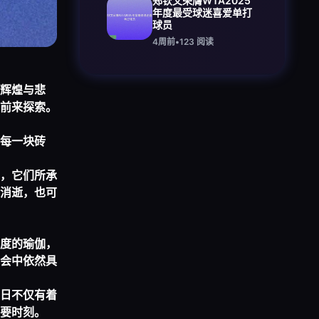
郑钦文荣膺WTA2025
年度最受球迷喜爱单打
球员
4周前
•
123
阅读
辉煌与悲
前来探索。
每一块砖
，它们所承
消逝，也可
度的瑜伽，
会中依然具
日不仅有着
要时刻。