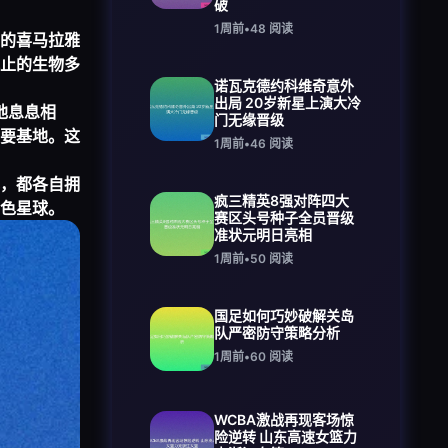
破
1周前
•
48
阅读
的喜马拉雅
止的生物多
诺瓦克德约科维奇意外
出局 20岁新星上演大冷
地息息相
门无缘晋级
要基地。这
1周前
•
46
阅读
，都各自拥
疯三精英8强对阵四大
色星球。
赛区头号种子全员晋级
准状元明日亮相
1周前
•
50
阅读
国足如何巧妙破解关岛
队严密防守策略分析
1周前
•
60
阅读
WCBA激战再现客场惊
险逆转 山东高速女篮力