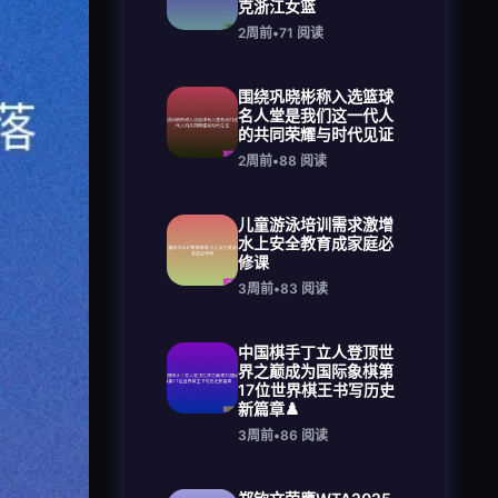
克浙江女篮
2周前
•
71
阅读
围绕巩晓彬称入选篮球
名人堂是我们这一代人
的共同荣耀与时代见证
2周前
•
88
阅读
儿童游泳培训需求激增
水上安全教育成家庭必
修课
3周前
•
83
阅读
中国棋手丁立人登顶世
界之巅成为国际象棋第
17位世界棋王书写历史
新篇章♟️
3周前
•
86
阅读