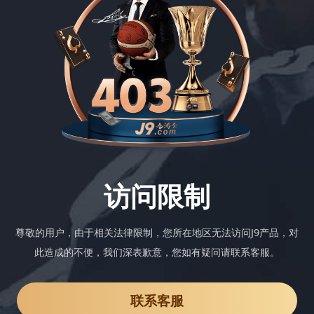
访问限制
尊敬的用户，由于相关法律限制，您所在地区无法访问J9产品，对
此造成的不便，我们深表歉意，您如有疑问请联系客服。
联系客服