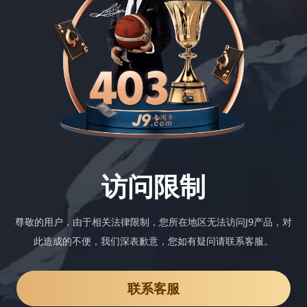
访问限制
尊敬的用户，由于相关法律限制，您所在地区无法访问J9产品，对
此造成的不便，我们深表歉意，您如有疑问请联系客服。
联系客服